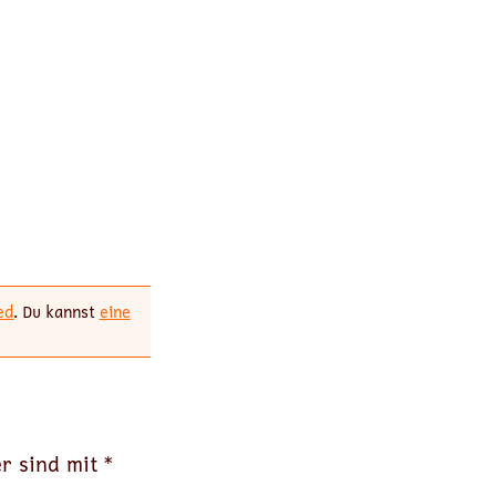
ed
. Du kannst
eine
er sind mit
*