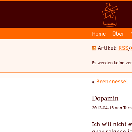
Home
Über
Artikel:
RSS
/
Es werden keine ver
«
Brennnessel
Dopamin
2012-04-16 von Tors
Ich will nicht 
aber solange i