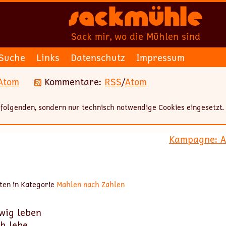
Sackmühle
Sack mir, wo die Mühlen sind
Suche
Links
Datenschutz
Impressum
Atom
Kommentare:
RSS
/
Atom
folgenden, sondern nur technisch notwendige Cookies eingesetzt.
Kampagne: Al
ten in Kategorie
Mahlen nach Zahlen
ewig leben
ch lebe