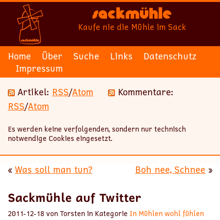
Sackmühle
Kaufe nie die Mühle im Sack
Home
Über
Suche
Links
Datenschutz
Impressum
Artikel:
RSS
/
Atom
Kommentare:
RSS
/
Atom
Es werden keine verfolgenden, sondern nur technisch
notwendige Cookies eingesetzt.
«
Was soll man tun?
Boh nee, Schnee
»
Sackmühle auf Twitter
2011-12-18 von Torsten in Kategorie
In Mühlen wohl fühlen