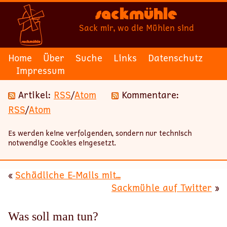
Sackmühle
Sack mir, wo die Mühlen sind
Home
Über
Suche
Links
Datenschutz
Impressum
Artikel:
RSS
/
Atom
Kommentare:
RSS
/
Atom
Es werden keine verfolgenden, sondern nur technisch
notwendige Cookies eingesetzt.
«
Schädliche E-Mails mit...
Sackmühle auf Twitter
»
Was soll man tun?