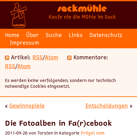
Sackmühle
Kaufe nie die Mühle im Sack
Home
Über
Suche
Links
Datenschutz
Impressum
Artikel:
RSS
/
Atom
Kommentare:
RSS
/
Atom
Es werden keine verfolgenden, sondern nur technisch
notwendige Cookies eingesetzt.
«
Gewinnspiele
Entscheidungen
»
Die Fotoalben in Fa(r)cebook
2011-09-26 von Torsten in Kategorie
Prügel vom