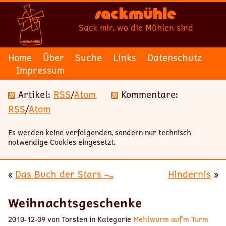
Sackmühle
Sack mir, wo die Mühlen sind
Home
Über
Suche
Links
Datenschutz
Impressum
Artikel:
RSS
/
Atom
Kommentare:
RSS
/
Atom
Es werden keine verfolgenden, sondern nur technisch
notwendige Cookies eingesetzt.
«
Das Buch der Stars –...
Hindernis
»
Weihnachtsgeschenke
2010-12-09 von Torsten in Kategorie
Mehlwurm auf’m Turm