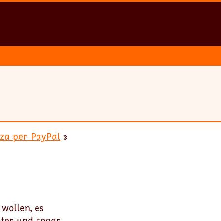
zza per PayPal
»
wollen, es
ster und sogar