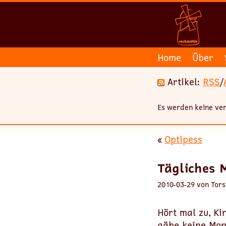
Home
Über
Artikel:
RSS
/
Es werden keine ver
«
Optipess
Tägliches 
2010-03-29 von Tors
Hört mal zu, K
gäbe keine Mons