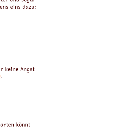
ens eins dazu:
hr keine Angst
r
.
garten könnt