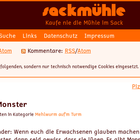
Sackmühle
Kaufe nie die Mühle im Sack
Suche
Links
Datenschutz
Impressum
Atom
Kommentare:
RSS
/
Atom
folgenden, sondern nur technisch notwendige Cookies eingesetzt.
Pi
Monster
ten in Kategorie
Mehlwurm auf’m Turm
inder: Wenn euch die Erwachsenen glauben machen 
ter, dann seid gewiss, dass sie lügen. Es gibt Mon