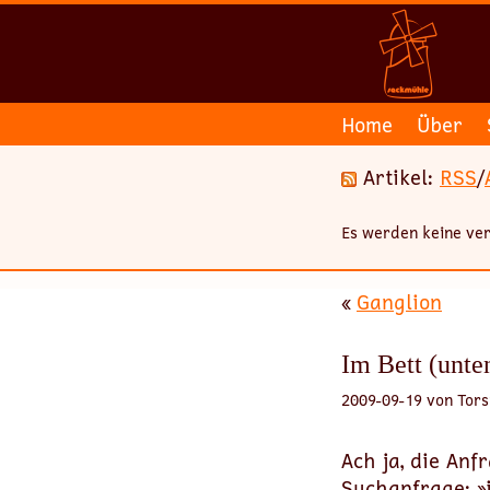
Home
Über
Artikel:
RSS
/
Es werden keine ver
«
Ganglion
Im Bett (unte
2009-09-19 von Tors
Ach ja, die Anf
Suchanfrage: »ic