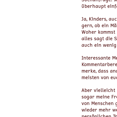
überhaupt einfa
Ja, Kinders, au
gern, ob ein M
Woher kommst d
alles sagt die 
auch ein wenig
Interessante M
Kommentarberei
merke, dass an
meisten von euc
Aber vielleicht
sogar meine Fr
von Menschen ge
wieder mehr w
persönlichen T