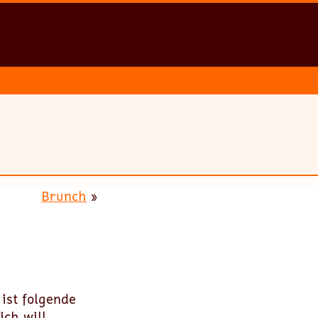
Brunch
»
ist folgende
ich will