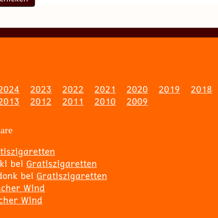
2024
2023
2022
2021
2020
2019
2018
2013
2012
2011
2010
2009
are
tiszigaretten
ki
bei
Gratiszigaretten
donk
bei
Gratiszigaretten
scher Wind
scher Wind