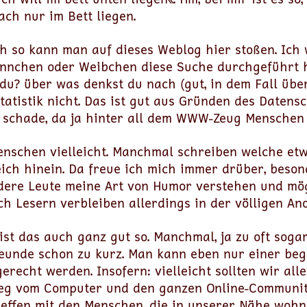
ch nur im Bett liegen.
ch so kann man auf dieses Weblog hier stoßen. Ich
ännchen oder Weibchen diese Suche durchgeführt h
u? über was denkst du nach (gut, in dem Fall über 
Statistik nicht. Das ist gut aus Gründen des Datens
 schade, da ja hinter all dem WWW-Zeug Menschen 
enschen vielleicht. Manchmal schreiben welche etw
ch hinein. Da freue ich mich immer drüber, beson
dere Leute meine Art von Humor verstehen und mög
h Lesern verbleiben allerdings in der völligen An
 ist das auch ganz gut so. Manchmal, ja zu oft soga
eunde schon zu kurz. Man kann eben nur einer be
recht werden. Insofern: vielleicht sollten wir all
eg vom Computer und den ganzen Online-Communit
reffen mit den Menschen, die in unserer Nähe wohn