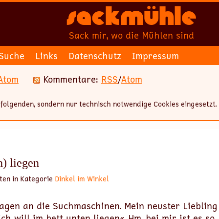
Sackmühle
Sack mir, wo die Mühlen sind
Suche
Links
Datenschutz
Impressum
Atom
Kommentare:
RSS
/
Atom
folgenden, sondern nur technisch notwendige Cookies eingesetzt.
n) liegen
ten in Kategorie
Dinkel im Winkel
ragen an die Suchmaschinen. Mein neuster Liebling 
h will im bett unten liegen«. Hm, bei mir ist es so, 