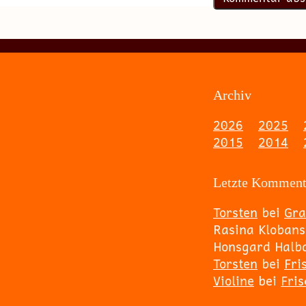
Archiv
2026
2025
2015
2014
Letzte Komment
Torsten
bei
Gra
Rasina Klobans
Honsgard Halb
Torsten
bei
Fri
Violine
bei
Fri