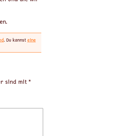
en.
ed
. Du kannst
eine
er sind mit
*