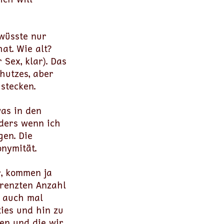
 wüsste nur
at. Wie alt?
Sex, klar). Das
chutzes, aber
stecken.
as in den
ders wenn ich
en. Die
onymität.
r, kommen ja
grenzten Anzahl
e auch mal
ies und hin zu
en und die wir