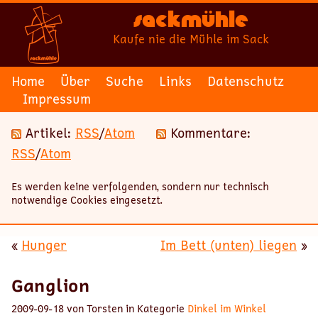
Sackmühle
Kaufe nie die Mühle im Sack
Home
Über
Suche
Links
Datenschutz
Impressum
Artikel:
RSS
/
Atom
Kommentare:
RSS
/
Atom
Es werden keine verfolgenden, sondern nur technisch
notwendige Cookies eingesetzt.
«
Hunger
Im Bett (unten) liegen
»
Ganglion
2009-09-18 von Torsten in Kategorie
Dinkel im Winkel