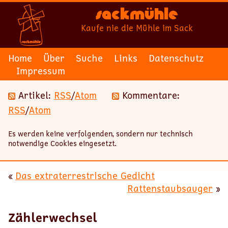
Sackmühle
Kaufe nie die Mühle im Sack
Home
Über
Suche
Links
Datenschutz
Impressum
Artikel:
RSS
/
Atom
Kommentare:
RSS
/
Atom
Es werden keine verfolgenden, sondern nur technisch
notwendige Cookies eingesetzt.
«
Das extraterrestrische Gedicht
Rattenstaubsauger
»
Zählerwechsel