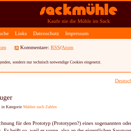
Sackmühle
Kaufe nie die Mühle im Sack
uche
Links
Datenschutz
Impressum
tom
Kommentare:
RSS
/
Atom
enden, sondern nur technisch notwendige Cookies eingesetzt.
Deutsch
auger
 in Kategorie
Mahlen nach Zahlen
chnung für den Prototyp (Prototypen?) eines sogenannten ode
. Er heißt so, weil er vorne, also an der eigentlichen Saugvo