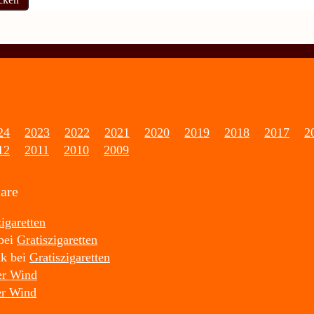
24
2023
2022
2021
2020
2019
2018
2017
2
12
2011
2010
2009
are
zigaretten
bei
Gratiszigaretten
nk
bei
Gratiszigaretten
er Wind
er Wind