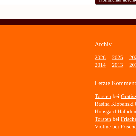
Archiv
2026
2025
20
2014
2013
20
Letzte Komment
Torsten
bei
Gratis
Rasina Klobanski
Honsgard Halbdo
Torsten
bei
Frisch
Violine
bei
Frisch