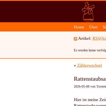
Home
Über
S
Artikel:
RSS
/
A
Es werden keine verfolg
«
Zählerwechsel
Rattenstaubs
2026-05-08 von Torsten
Hier ist meine Zei
Rattenstaubsaugers