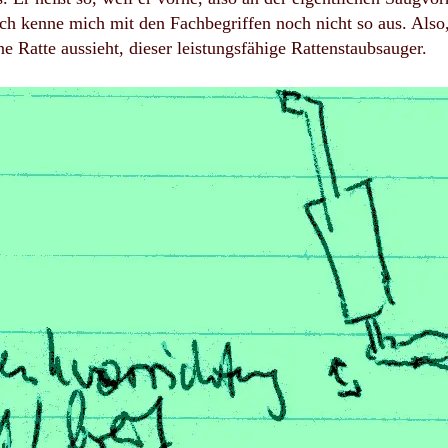
ch kenne mich mit den Fachbegriffen noch nicht so aus. Also, 
ne Ratte aussieht, dieser leistungsfähige Rattenstaubsauger.