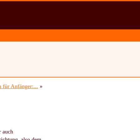
 für Anfänger:...
»
r auch
rrichtung, also dem