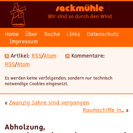
Sackmühle
Wir sind so durch den Wind
Home
Über
Suche
Links
Datenschutz
Impressum
Artikel:
RSS
/
Atom
Kommentare:
RSS
/
Atom
Es werden keine verfolgenden, sondern nur technisch
notwendige Cookies eingesetzt.
«
Zwanzig Jahre sind vergangen
Raumschiffe in...
»
Abholzung,