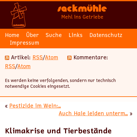
Sackmühle
Mehl ins Getriebe
Home
Über
Suche
Links
Datenschutz
Impressum
Artikel:
RSS
/
Atom
Kommentare:
RSS
/
Atom
Es werden keine verfolgenden, sondern nur technisch
notwendige Cookies eingesetzt.
«
Pestizide im Wein:...
Auch Haie leiden unterm...
»
Klimakrise und Tierbestände