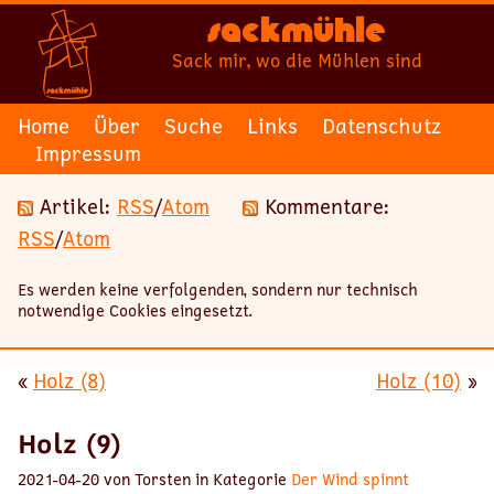
Sackmühle
Sack mir, wo die Mühlen sind
Home
Über
Suche
Links
Datenschutz
Impressum
Artikel:
RSS
/
Atom
Kommentare:
RSS
/
Atom
Es werden keine verfolgenden, sondern nur technisch
notwendige Cookies eingesetzt.
«
Holz (8)
Holz (10)
»
Holz (9)
2021-04-20 von Torsten in Kategorie
Der Wind spinnt