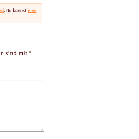
ed
. Du kannst
eine
er sind mit
*