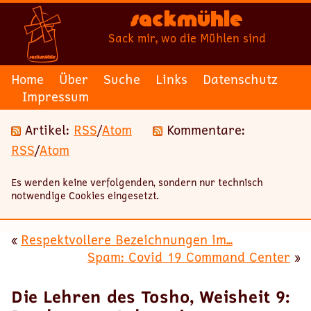
Sackmühle
Sack mir, wo die Mühlen sind
Home
Über
Suche
Links
Datenschutz
Impressum
Artikel:
RSS
/
Atom
Kommentare:
RSS
/
Atom
Es werden keine verfolgenden, sondern nur technisch
notwendige Cookies eingesetzt.
«
Respektvollere Bezeichnungen im...
Spam: Covid 19 Command Center
»
Die Lehren des Tosho, Weisheit 9: