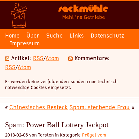
Sackmühle
Mehl ins Getriebe
Home
Über
Suche
Links
Datenschutz
Impressum
Artikel:
RSS
/
Atom
Kommentare:
RSS
/
Atom
Es werden keine verfolgenden, sondern nur technisch
notwendige Cookies eingesetzt.
«
Chinesisches Besteck
Spam: sterbende Frau
»
Spam: Power Ball Lottery Jackpot
2018-02-06 von Torsten in Kategorie
Prügel vom