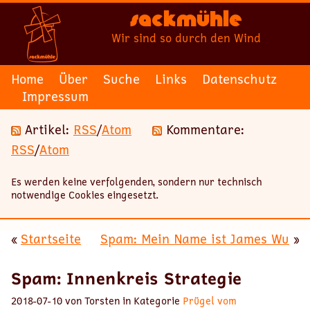
Sackmühle
Wir sind so durch den Wind
Home
Über
Suche
Links
Datenschutz
Impressum
Artikel:
RSS
/
Atom
Kommentare:
RSS
/
Atom
Es werden keine verfolgenden, sondern nur technisch
notwendige Cookies eingesetzt.
«
Startseite
Spam: Mein Name ist James Wu
»
Spam: Innenkreis Strategie
2018-07-10 von Torsten in Kategorie
Prügel vom