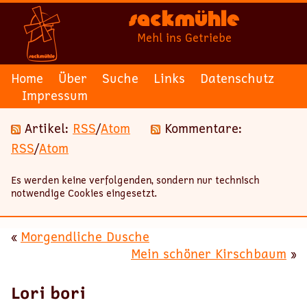
Sackmühle
Mehl ins Getriebe
Home
Über
Suche
Links
Datenschutz
Impressum
Artikel:
RSS
/
Atom
Kommentare:
RSS
/
Atom
Es werden keine verfolgenden, sondern nur technisch
notwendige Cookies eingesetzt.
«
Morgendliche Dusche
Mein schöner Kirschbaum
»
Lori bori