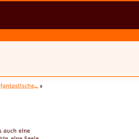
fantastische,...
»
s auch eine
te, eine Seele