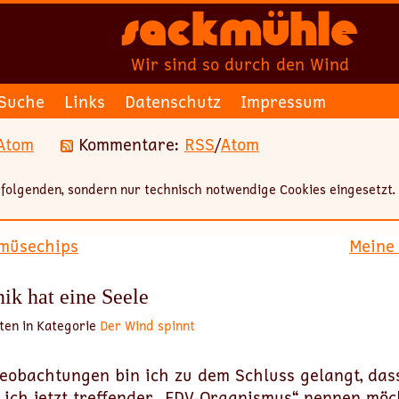
Sackmühle
Wir sind so durch den Wind
Suche
Links
Datenschutz
Impressum
Atom
Kommentare:
RSS
/
Atom
folgenden, sondern nur technisch notwendige Cookies eingesetzt.
müsechips
Meine 
ik hat eine Seele
ten in Kategorie
Der Wind spinnt
eobachtungen bin ich zu dem Schluss gelangt, das
 ich jetzt treffender „EDV-Organismus“ nennen möch