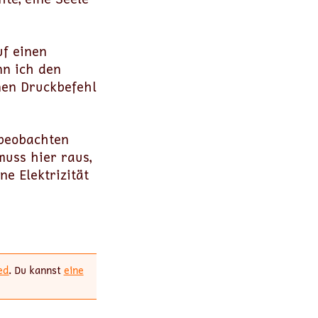
uf einen
nn ich den
nen Druckbefehl
 beobachten
muss hier raus,
ne Elektrizität
ed
. Du kannst
eine