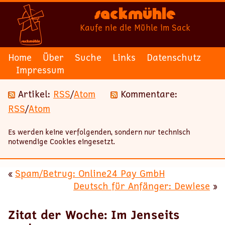
Sackmühle
Kaufe nie die Mühle im Sack
Home
Über
Suche
Links
Datenschutz
Impressum
Artikel:
RSS
/
Atom
Kommentare:
RSS
/
Atom
Es werden keine verfolgenden, sondern nur technisch
notwendige Cookies eingesetzt.
«
Spam/Betrug: Online24 Pay GmbH
Deutsch für Anfänger: Dewiese
»
Zitat der Woche: Im Jenseits