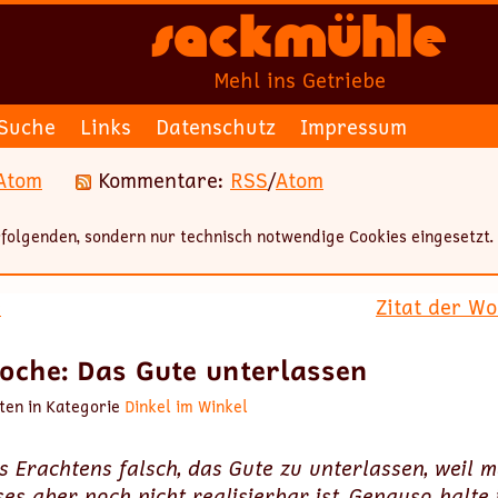
Sackmühle
Mehl ins Getriebe
Suche
Links
Datenschutz
Impressum
Atom
Kommentare:
RSS
/
Atom
folgenden, sondern nur technisch notwendige Cookies eingesetzt.
r
Zitat der Wo
Woche: Das Gute unterlassen
ten in Kategorie
Dinkel im Winkel
es Erachtens falsch, das Gute zu unterlassen, weil 
ses aber noch nicht realisierbar ist. Genauso halte 