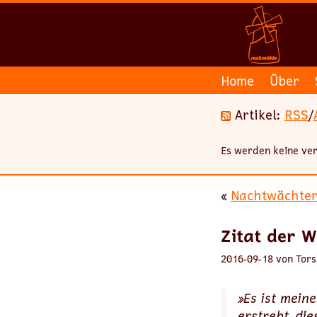
Home
Über
Artikel:
RSS
/
Es werden keine ver
«
Nachtwächte
Zitat der 
2016-09-18 von Tors
»Es ist mein
erstrebt, die