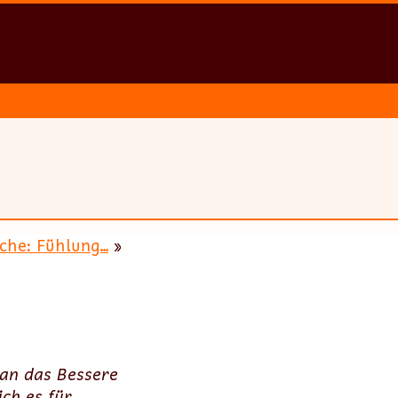
che: Fühlung...
»
man das Bessere
ich es für