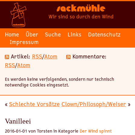
Sackmühle
Wir sind so durch den Wind
Home
Über
Suche
Links
Datenschutz
Impressum
Artikel:
RSS
/
Atom
Kommentare:
RSS
/
Atom
Es werden keine verfolgenden, sondern nur technisch
notwendige Cookies eingesetzt.
«
Schlechte Vorsätze
Clown/Philosoph/Weiser
»
Vanilleei
2016-01-01 von Torsten in Kategorie
Der Wind spinnt