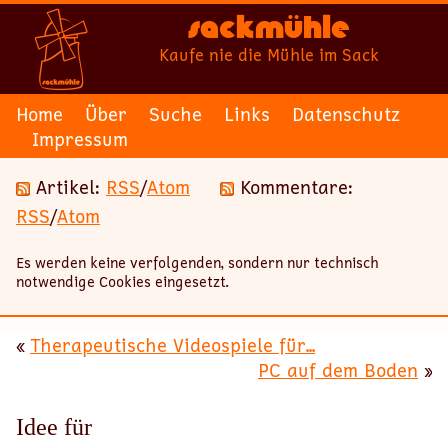
Sackmühle
Kaufe nie die Mühle im Sack
Home
Über
Suche
Links
Datenschutz
Impressum
Artikel:
RSS
/
Atom
Kommentare:
RSS
/
Atom
Es werden keine verfolgenden, sondern nur technisch
notwendige Cookies eingesetzt.
«
Therapeutische Videospiele für...
PC auf dem Boden
»
Idee für