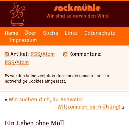
Sackmühle
Wir sind so durch den Wind
Home
Über
Suche
Links
Datenschutz
Impressum
Artikel:
RSS
/
Atom
Kommentare:
RSS
/
Atom
Es werden keine verfolgenden, sondern nur technisch
notwendige Cookies eingesetzt.
«
Wir suchen dich, du Schwein!
Willkommen im Frühling!
»
Ein Leben ohne Müll