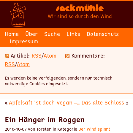
Sackmühle
Wir sind so durch den Wind
Home
Über
Suche
Links
Datenschutz
Impressum
Artikel:
RSS
/
Atom
Kommentare:
RSS
/
Atom
Es werden keine verfolgenden, sondern nur technisch
notwendige Cookies eingesetzt.
«
Apfelsaft ist doch vegan –...
Das alte Schloss
»
Ein Hänger im Roggen
2016-10-07 von Torsten in Kategorie
Der Wind spinnt