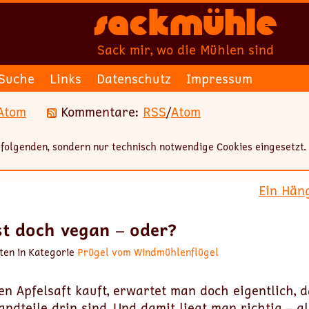
Sackmühle
Sack mir, wo die Mühlen sind
Suche
Links
Datenschutz
Impressum
Atom
Kommentare:
RSS
/
Atom
folgenden, sondern nur technisch notwendige Cookies eingesetzt.
Ein Hän
st doch vegan – oder?
ten in Kategorie
Prügel vom Windmühlenflügel
n Apfelsaft kauft, erwartet man doch eigentlich, d
andteile drin sind. Und damit liegt man richtig – a