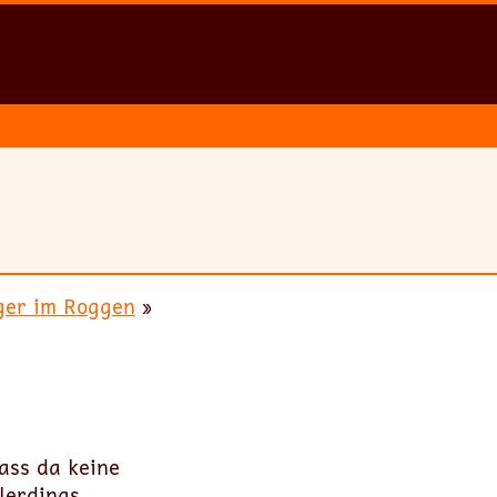
ger im Roggen
»
ass da keine
llerdings