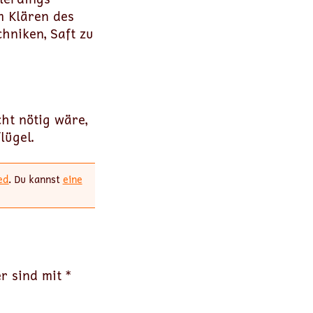
m Klären des
hniken, Saft zu
cht nötig wäre,
lügel.
ed
. Du kannst
eine
er sind mit
*