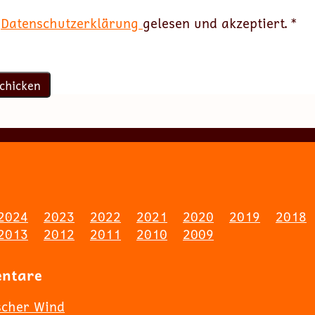
e
Datenschutzerklärung
gelesen und akzeptiert.
*
2024
2023
2022
2021
2020
2019
2018
2013
2012
2011
2010
2009
entare
scher Wind