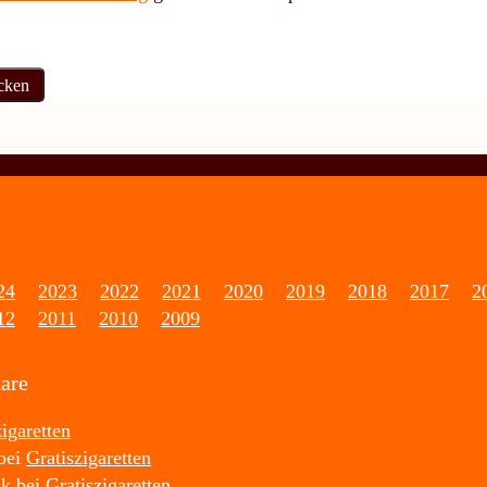
24
2023
2022
2021
2020
2019
2018
2017
2
12
2011
2010
2009
are
zigaretten
bei
Gratiszigaretten
nk
bei
Gratiszigaretten