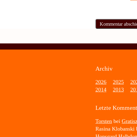
Archiv
2026
2025
20
2014
2013
20
Letzte Komment
Torsten
bei
Gratis
Rasina Klobanski
Honsgard Halbdo