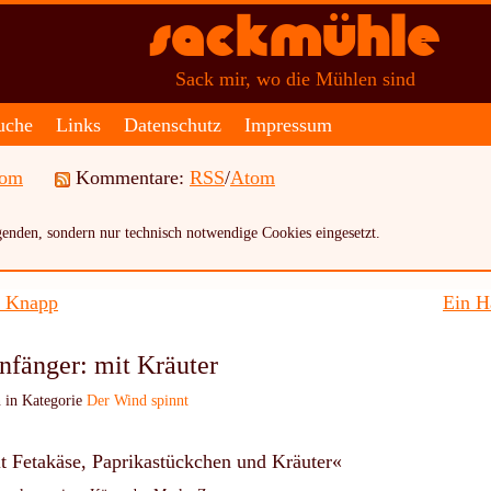
Sackmühle
Sack mir, wo die Mühlen sind
uche
Links
Datenschutz
Impressum
tom
Kommentare:
RSS
/
Atom
enden, sondern nur technisch notwendige Cookies eingesetzt.
: Knapp
Ein H
nfänger: mit Kräuter
 in Kategorie
Der Wind spinnt
 Fetakäse, Paprikastückchen und Kräuter«