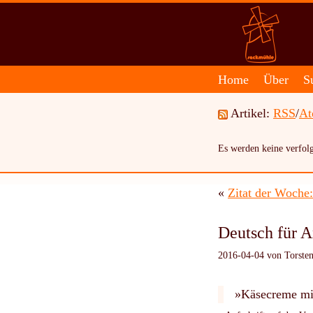
Home
Über
S
Artikel:
RSS
/
A
Es werden keine verfolg
«
Zitat der Woche
Deutsch für A
2016-04-04 von Torsten
»Käsecreme mit