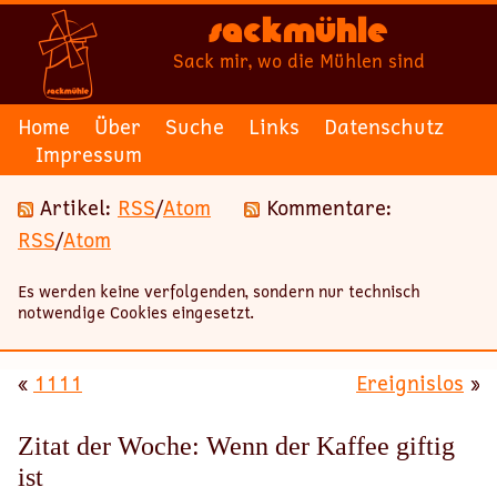
Sackmühle
Sack mir, wo die Mühlen sind
Home
Über
Suche
Links
Datenschutz
Impressum
Artikel:
RSS
/
Atom
Kommentare:
RSS
/
Atom
Es werden keine verfolgenden, sondern nur technisch
notwendige Cookies eingesetzt.
«
1111
Ereignislos
»
Zitat der Woche: Wenn der Kaffee giftig
ist