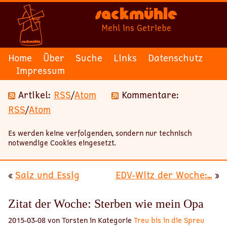
Sackmühle
Mehl ins Getriebe
Home
Über
Suche
Links
Datenschutz
Impressum
Artikel:
RSS
/
Atom
Kommentare:
RSS
/
Atom
Es werden keine verfolgenden, sondern nur technisch
notwendige Cookies eingesetzt.
«
Salz und Essig
EDV-Witz der Woche:...
»
Zitat der Woche: Sterben wie mein Opa
2015-03-08 von Torsten in Kategorie
Treu bis in die Spreu