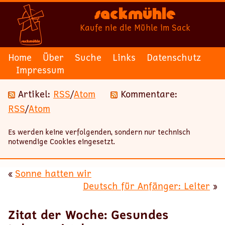
Sackmühle
Kaufe nie die Mühle im Sack
Home
Über
Suche
Links
Datenschutz
Impressum
Artikel:
RSS
/
Atom
Kommentare:
RSS
/
Atom
Es werden keine verfolgenden, sondern nur technisch
notwendige Cookies eingesetzt.
«
Sonne hatten wir
Deutsch für Anfänger: Leiter
»
Zitat der Woche: Gesundes