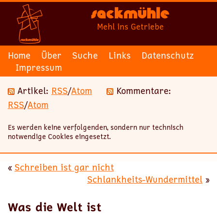
Sackmühle
Mehl ins Getriebe
Home
Über
Suche
Links
Datenschutz
Impressum
Artikel:
RSS
/
Atom
Kommentare:
RSS
/
Atom
Es werden keine verfolgenden, sondern nur technisch
notwendige Cookies eingesetzt.
«
Schreiben ist gar nicht
Schlankheits-Wundermittel
»
Was die Welt ist