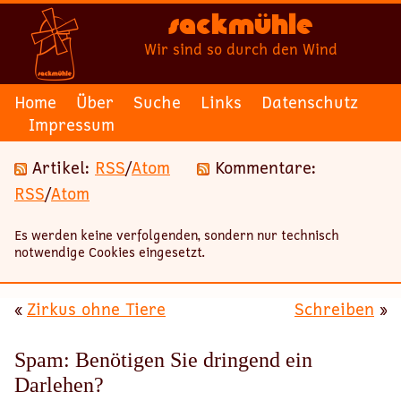
Sackmühle
Wir sind so durch den Wind
Home
Über
Suche
Links
Datenschutz
Impressum
Artikel:
RSS
/
Atom
Kommentare:
RSS
/
Atom
Es werden keine verfolgenden, sondern nur technisch
notwendige Cookies eingesetzt.
«
Zirkus ohne Tiere
Schreiben
»
Spam: Benötigen Sie dringend ein
Darlehen?