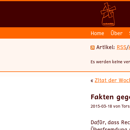
Home
Über
Artikel:
RSS
/
Es werden keine ver
«
Zitat der Woch
Fakten geg
2015-03-18 von Tors
Dafür, dass Re
Überfremdung u