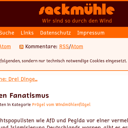
Sackmühle
Wir sind so durch den Wind
Suche
Links
Datenschutz
Impressum
Atom
Kommentare:
RSS
/
Atom
folgenden, sondern nur technisch notwendige Cookies eingesetzt.
e: Drei Dinge...
en Fanatismus
ten in Kategorie
Prügel vom Windmühlenflügel
chtspopulisten wie AfD und Pegida vor einer verme
nd Islamisierung Deutschlands warnen, gibt es er