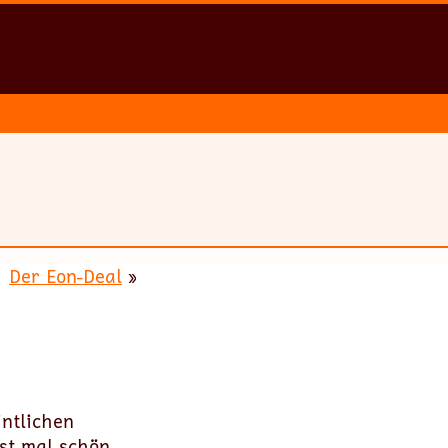
Der Eon-Deal
»
intlichen
st mal schön