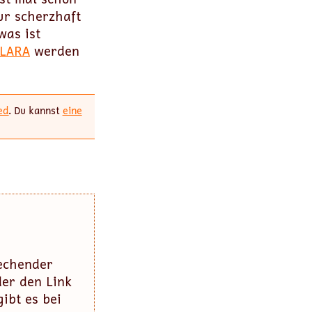
ur scherzhaft
was ist
LARA
werden
ed
. Du kannst
eine
rechender
der den Link
ibt es bei