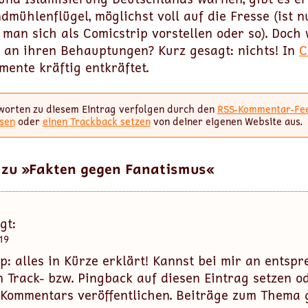
mühlenflügel, möglichst voll auf die Fresse (ist n
man sich als Comicstrip vorstellen oder so). Doch 
n an ihren Behauptungen? Kurz gesagt: nichts! In
C
ente kräftig entkräftet.
worten zu diesem Eintrag verfolgen durch den
RSS-Kommentar-Fe
sen
oder
einen Trackback setzen
von deiner eigenen Website aus.
 zu »Fakten gegen Fanatismus«
gt:
19
p: alles in Kürze erklärt! Kannst bei mir an entsp
n Track- bzw. Pingback auf diesen Eintrag setzen o
 Kommentars veröffentlichen. Beiträge zum Thema g