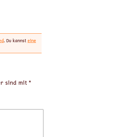
ed
. Du kannst
eine
er sind mit
*