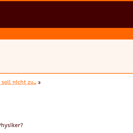
oll nicht zu...
»
Physiker?