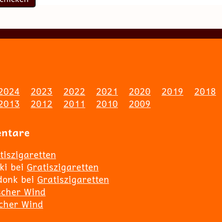
2024
2023
2022
2021
2020
2019
2018
2013
2012
2011
2010
2009
entare
tiszigaretten
ki
bei
Gratiszigaretten
donk
bei
Gratiszigaretten
scher Wind
scher Wind