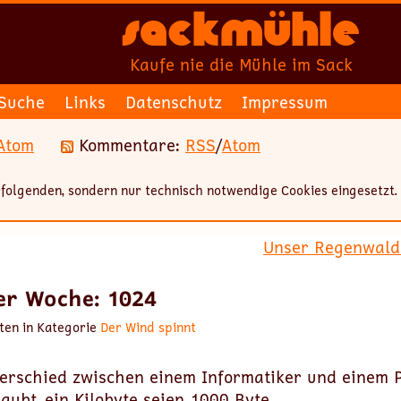
Sackmühle
Kaufe nie die Mühle im Sack
Suche
Links
Datenschutz
Impressum
Atom
Kommentare:
RSS
/
Atom
folgenden, sondern nur technisch notwendige Cookies eingesetzt.
Unser Regenwald s
er Woche: 1024
ten in Kategorie
Der Wind spinnt
terschied zwischen einem Informatiker und einem 
aubt, ein Kilobyte seien 1000 Byte.