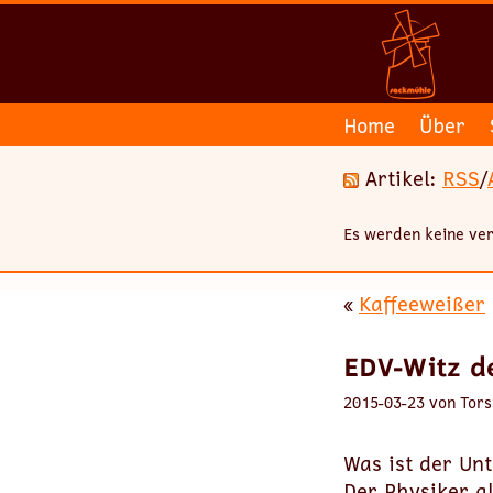
Home
Über
Artikel:
RSS
/
Es werden keine ver
«
Kaffeeweißer
EDV-Witz d
2015-03-23 von Tors
Was ist der Un
Der Physiker gl