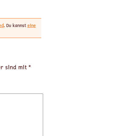
ed
. Du kannst
eine
er sind mit
*