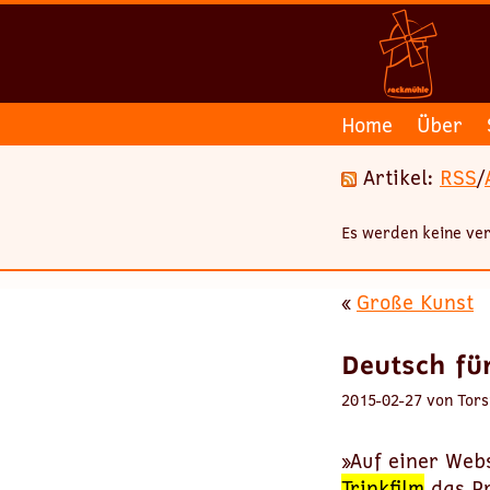
Home
Über
Artikel:
RSS
/
Es werden keine ver
«
Große Kunst
Deutsch fü
2015-02-27 von Tors
»Auf einer Webs
Trinkfilm
das Pr