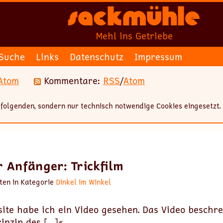
Sackmühle
Mehl ins Getriebe
Suche
Links
Datenschutz
Impressum
Atom
Kommentare:
RSS
/
Atom
folgenden, sondern nur technisch notwendige Cookies eingesetzt.
r Anfänger: Trickfilm
ten in Kategorie
Dinkel im Winkel
ite habe ich ein Video gesehen. Das Video beschre
inzip des […]«