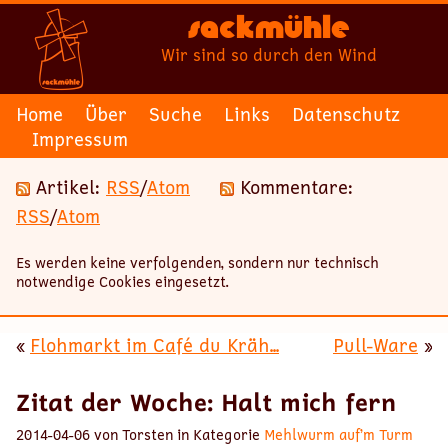
Sackmühle
Wir sind so durch den Wind
Home
Über
Suche
Links
Datenschutz
Impressum
Artikel:
RSS
/
Atom
Kommentare:
RSS
/
Atom
Es werden keine verfolgenden, sondern nur technisch
notwendige Cookies eingesetzt.
«
Flohmarkt im Café du Kräh...
Pull-Ware
»
Zitat der Woche: Halt mich fern
2014-04-06 von Torsten in Kategorie
Mehlwurm auf’m Turm