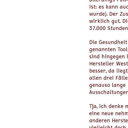
ist: es kann a
wurde). Der Zus
wirklich gut. D
37.000 Stunden
Die Gesundheit
genannten Tools
sind hingegen 
Hersteller West
besser, da lieg
allen drei Fäll
genauso lange B
Ausschaltungen
Tja, ich denke 
eine neue nehm
anderen Herste
vielleicht doch