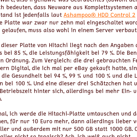
uch bedeuten, dass Neuware aus Komplettsystemen 
tand ist jedenfalls laut
Ashampoo® HDD Control 2
ie Platte war zwar nur zehn mal eingeschaltet wor
 gelaufen, muss also wohl in einem Server verbaut
 dieser Platte von Hitachi liegt nach den Angaben 
 bei 85 %, die Leistungsfähigkeit bei 79 %. Die B
in Ordnung. Zum Vergleich: die drei gebrauchten F
ern Digital, die ich mal per eBay gekauft hatte, si
t die Gesundheit bei 94 %, 99 % und 100 % und die 
en bei 100 %. Und eine dieser drei Schätzchen hat 
etriebszeit hinter sich, allerdings bei mehr Ein- 
.
mal, ich werde die Hitachi-Platte umtauschen und d
en, für nur 10 Euro mehr, dann allerdings lieber 
ller und außerdem mit nur 500 GB statt 1000 GB. O
 alles nicht so tragisch? Ach, ich weiß auch nicht.