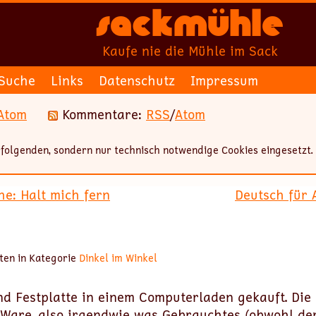
Sackmühle
Kaufe nie die Mühle im Sack
Suche
Links
Datenschutz
Impressum
Atom
Kommentare:
RSS
/
Atom
folgenden, sondern nur technisch notwendige Cookies eingesetzt.
he: Halt mich fern
Deutsch für A
ten in Kategorie
Dinkel im Winkel
d Festplatte in einem Computerladen gekauft. Die F
l-Ware, also irgendwie was Gebrauchtes (obwohl der