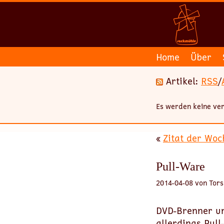
Home
Über
Artikel:
RSS
/
Es werden keine ver
«
Zitat der Woc
Pull-Ware
2014-04-08 von Tors
DVD-Brenner un
allerdings Pul