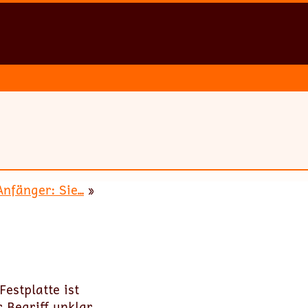
nfänger: Sie...
»
estplatte ist
 Begriff unklar