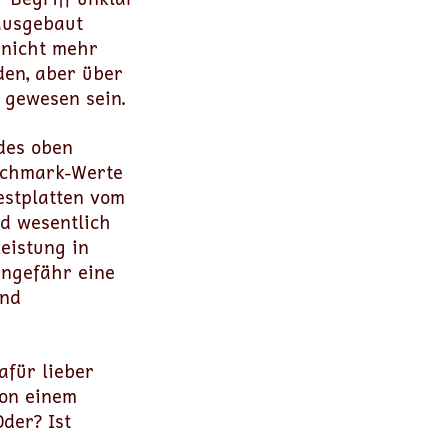
ausgebaut
nicht mehr
den, aber über
 gewesen sein.
des oben
enchmark-Werte
estplatten vom
nd wesentlich
Leistung in
ungefähr eine
und
afür lieber
von einem
der? Ist