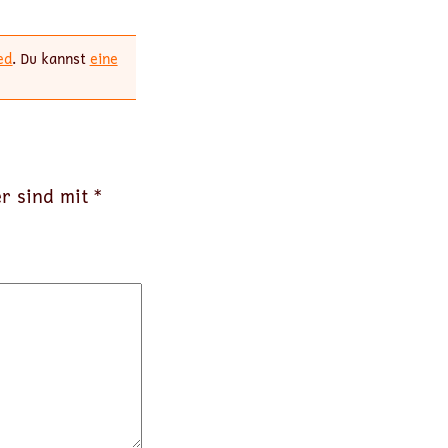
ed
. Du kannst
eine
er sind mit
*