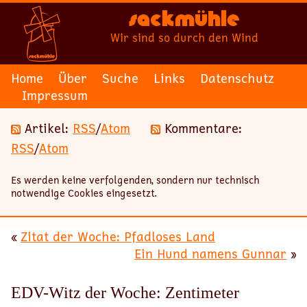
Sackmühle
Wir sind so durch den Wind
Home
Über
Suche
Links
Datenschutz
Impressum
Artikel:
RSS
/
Atom
Kommentare:
RSS
/
Atom
Es werden keine verfolgenden, sondern nur technisch
notwendige Cookies eingesetzt.
«
Zitat der Woche: Pfadloses Land
Ein Hund namens Gunnar
»
EDV-Witz der Woche: Zentimeter