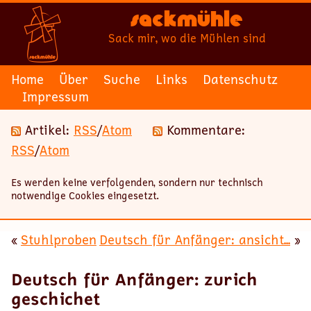
Sackmühle
Sack mir, wo die Mühlen sind
Home
Über
Suche
Links
Datenschutz
Impressum
Artikel:
RSS
/
Atom
Kommentare:
RSS
/
Atom
Es werden keine verfolgenden, sondern nur technisch
notwendige Cookies eingesetzt.
«
Stuhlproben
Deutsch für Anfänger: ansicht...
»
Deutsch für Anfänger: zurich
geschichet