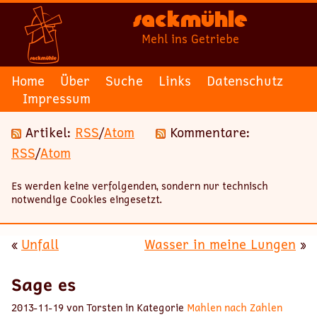
Sackmühle
Mehl ins Getriebe
Home
Über
Suche
Links
Datenschutz
Impressum
Artikel:
RSS
/
Atom
Kommentare:
RSS
/
Atom
Es werden keine verfolgenden, sondern nur technisch
notwendige Cookies eingesetzt.
«
Unfall
Wasser in meine Lungen
»
Sage es
2013-11-19 von Torsten in Kategorie
Mahlen nach Zahlen