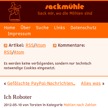
Sackmühle
Sack mir, wo die Mühlen sind
Home
Über
Suche
Links
Datenschutz
Impressum
Artikel:
RSS
/
Atom
Kommentare:
RSS
/
Atom
Es werden keine verfolgenden, sondern nur technisch
notwendige Cookies eingesetzt.
«
Gefälschte PayPal-Nachrichten...
Alles was
»
Ich Roboter
2012-05-10 von Torsten in Kategorie
Mahlen nach Zahlen