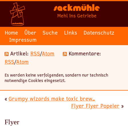
Sackmühle
Mehl ins Getriebe
Home
Über
Suche
Links
Datenschutz
Impressum
Artikel:
RSS
/
Atom
Kommentare:
RSS
/
Atom
Es werden keine verfolgenden, sondern nur technisch
notwendige Cookies eingesetzt.
«
Grumpy wizards make toxic brew...
Flyer Flyer Popeier
»
Flyer