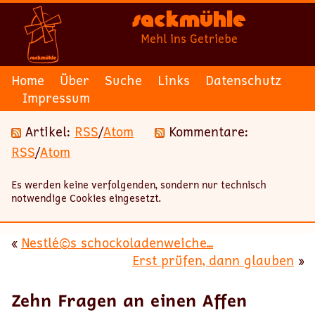
Sackmühle
Mehl ins Getriebe
Home
Über
Suche
Links
Datenschutz
Impressum
Artikel:
RSS
/
Atom
Kommentare:
RSS
/
Atom
Es werden keine verfolgenden, sondern nur technisch
notwendige Cookies eingesetzt.
«
Nestlé©s schockoladenweiche...
Erst prüfen, dann glauben
»
Zehn Fragen an einen Affen