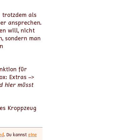
 trotzdem als
der ansprechen.
 will, nicht
n, sondern man
en
nktion für
ox: Extras –>
d hier müsst
res Kroppzeug
ed
. Du kannst
eine