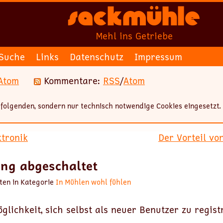
Sackmühle
Mehl ins Getriebe
Suche
Links
Datenschutz
Impressum
Atom
Kommentare:
RSS
/
Atom
folgenden, sondern nur technisch notwendige Cookies eingesetzt.
ktronik
Der Vorteil v
ung abgeschaltet
ten in Kategorie
In Mühlen wohl fühlen
glichkeit, sich selbst als neuer Benutzer zu regist