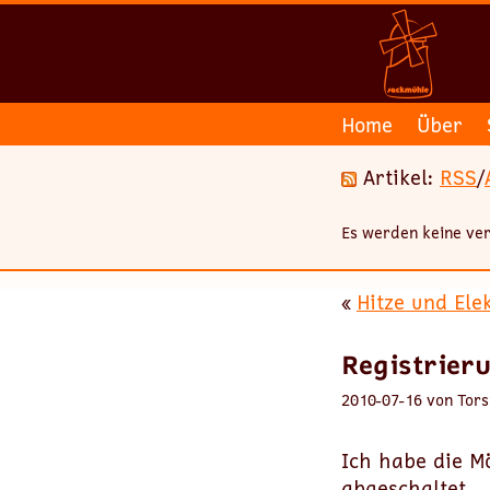
Home
Über
Artikel:
RSS
/
Es werden keine ver
«
Hitze und Ele
Registrier
2010-07-16 von Tors
Ich habe die Mö
abgeschaltet.