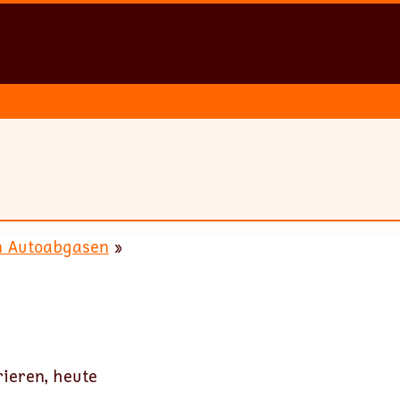
on Autoabgasen
»
rieren, heute