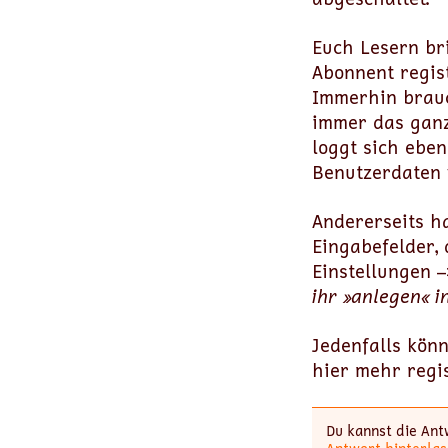
Euch Lesern br
Abonnent regis
Immerhin brauc
immer das ganz
loggt sich ebe
Benutzerdaten 
Andererseits h
Eingabefelder, 
Einstellungen –
ihr »anlegen« 
Jedenfalls kön
hier mehr regis
Du kannst die Ant