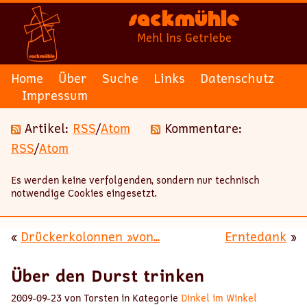
Sackmühle
Mehl ins Getriebe
Home
Über
Suche
Links
Datenschutz
Impressum
Artikel:
RSS
/
Atom
Kommentare:
RSS
/
Atom
Es werden keine verfolgenden, sondern nur technisch
notwendige Cookies eingesetzt.
«
Drückerkolonnen »von...
Erntedank
»
Über den Durst trinken
2009-09-23 von Torsten in Kategorie
Dinkel im Winkel