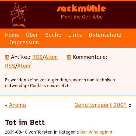
Sackmühle
Mehl ins Getriebe
Home
Über
Suche
Links
Datenschutz
Impressum
Artikel:
RSS
/
Atom
Kommentare:
RSS
/
Atom
Es werden keine verfolgenden, sondern nur technisch
notwendige Cookies eingesetzt.
«
Aroma
Gehaltsreport 2009
»
Tot im Bett
2009-08-10 von Torsten in Kategorie
Der Wind spinnt