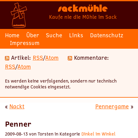
Sackmühle
Kaufe nie die Mühle im Sack
Home
Über
Suche
Links
Datenschutz
Impressum
Artikel:
RSS
/
Atom
Kommentare:
RSS
/
Atom
Es werden keine verfolgenden, sondern nur technisch
notwendige Cookies eingesetzt.
«
Nackt
Pennergame
»
Penner
2009-08-13 von Torsten in Kategorie
Dinkel im Winkel