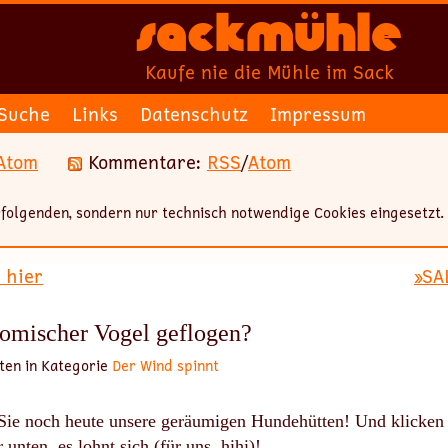
Sackmühle
Kaufe nie die Mühle im Sack
Suche
Links
Datenschutz
Impressum
Atom
Kommentare:
RSS
/
Atom
folgenden, sondern nur technisch notwendige Cookies eingesetzt.
 hier
»SA
komischer Vogel geflogen?
ten in Kategorie
Der Wind spinnt
n Sie noch heute unsere geräumigen Hundehütten! Und klicken
 unten, es lohnt sich (für uns, hihi)!