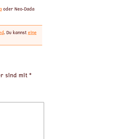
a
oder Neo-Dada
ed
. Du kannst
eine
er sind mit
*