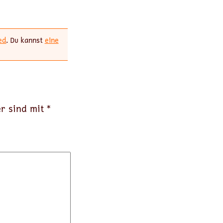
ed
. Du kannst
eine
er sind mit
*