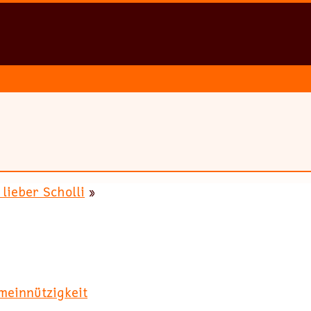
 lieber Scholli
»
meinnützigkeit