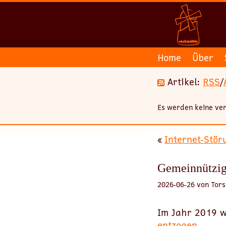
Home
Über
Artikel:
RSS
/
Es werden keine ver
«
Internet-Stör
Gemeinnützigk
2026-06-26 von Tors
Im Jahr 2019 w
entzogen
.