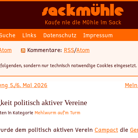
Sackmühle
Kaufe nie die Mühle im Sack
Suche
Links
Datenschutz
Impressum
Atom
Kommentare:
RSS
/
Atom
folgenden, sondern nur technisch notwendige Cookies eingesetzt.
ung 5./6. Mai 2026
Mein
eit politisch aktiver Vereine
ten in Kategorie
Mehlwurm auf’m Turm
urde dem politisch aktiven Verein
Campact
die
Ge