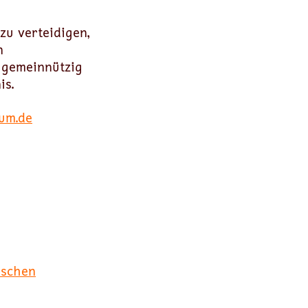
zu verteidigen,
n
t gemeinnützig
is.
um.de
ischen