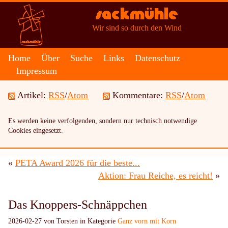
Sackmühle
Wir sind so durch den Wind
Home
Über
Suche
Links
Datenschutz
Impressum
Artikel:
RSS
/
Atom
Kommentare:
RSS
/
Atom
Es werden keine verfolgenden, sondern nur technisch notwendige
Cookies eingesetzt.
«
PETA Award 2026 für die beste...
Aktion: Frau Reiche, es reicht!
»
Das Knoppers-Schnäppchen
2026-02-27 von Torsten in Kategorie
Ganz vorn mit Korn